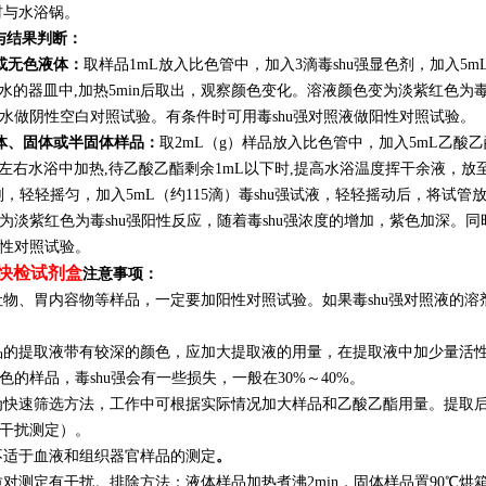
材与
水浴锅。
与结果判断：
水或无色液体：
取样品1mL放入比色管中，加入3滴毒shu强显色剂，加入5m
上水的器皿中,加热5min后取出，观察颜色变化。溶液颜色变为淡紫红色为毒
水做阴性空白对照试验。有条件时可用毒shu强对照液做阳性对照试验。
色液体、固体或半固体样品
：
取2mL（g）样品放入比色管中，加入5mL乙酸
℃左右水浴中加热,待乙酸乙酯剩余1mL以下时,提高水浴温度挥干余液，放
色剂，轻轻摇匀，加入5mL（约115滴）毒shu强试液，轻轻摇动后，将试管
为淡紫红色为毒shu强阳性反应，随着
毒shu强浓度的增加，
紫色加深。同
性对照试验。
强快检试剂盒
注意事项：
吐物、胃内容物等样品，一定要加阳性对照试验。如果毒shu强对照液的
品的提取液带有较深的颜色，应加大提取液的用量，在提取液中加少量活
色的样品，毒shu强会有一些损失，一般在30%～40%。
为快速筛选方法，工作中可根据实际情况加大样品和
乙酸乙酯用量。提取
干扰测定）。
不适于血液和组织器官样品的测定
。
对测定有干扰。排除方法：液体样品加热煮沸2min，固体样品置90℃烘箱