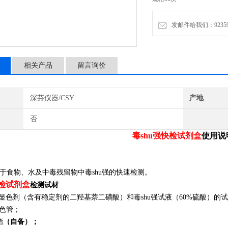
本方法适用于食物、水及中毒
du鼠强快检试剂盒检测试材
发邮件给我们：9235972
相关产品
留言询价
深芬仪器/CSY
产地
否
毒shu强快检试剂盒
使用说
于食物、水及中毒残留物中
毒shu强
的快速检测。
快检试剂盒
检测试材
强显色剂（
含有稳定剂的
二羟基萘二磺酸
）
和毒shu强试液（
60%硫酸）
的试
比色管；
酯
（自备）；