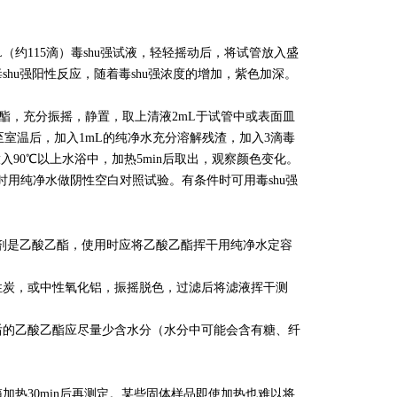
L（约115滴）毒shu强试液，轻轻摇动后，将试管放入盛
shu强阳性反应，随着
毒shu强浓度的增加，
紫色加深。
乙酯，充分振摇，静置，取上清液2mL于试管中或表面皿
至室温后，加入1mL的纯净水充分溶解残渣，加入3滴毒
放入90℃以上水浴中，加热5min后取出，观察颜色变化。
时用纯净水做阴性空白对照试验。有条件时可用毒shu强
溶剂是乙酸乙酯，使用时应将乙酸乙酯挥干用纯净水定容
性炭，或中性氧化铝，振摇脱色，过滤后将滤液挥干测
后的乙酸乙酯应尽量少含水分（水分中可能会含有糖、纤
加热30min后再测定。某些固体样品即使加热也难以将