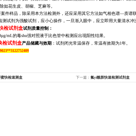
除如花生皮、胡椒、芝麻等。
要案件样品，除采用本方法检测外，还应采用其它方法如气相色谱—质谱
u强检测试剂为强酸试剂，应小心操作，一旦渐入眼中，应立即用大量清水冲
强快检试剂盒
试剂质量控制：
0µg/mL的毒shu强对照液于
比色管中
检测应出现阳性结果。
强快检试剂盒
产品储藏与效期
：
试剂闭光常温保存，
常温有效期为
1
年。
023**3122752409
赛蜜快检速测盒
下一篇：
氟yi酰胺快速检测试剂盒