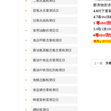
二氧化氯检测仪
醛类物质清
双氧水含量测试仪
4.6
对于重
4.7
毒sh
过氧化值检测仪
毒shu
5
5.1
取1滴10
食用油酸价测定仪
毒shu
6
食品甲醛含量检测仪
李丹q 2072559
酱油氨基酸态氮含量检测仪
酱油中食盐含量测定仪
上一篇：
安
酱油中铁强化剂检测仪
食醋总酸检测仪
食盐碘含量检测仪
蜂蜜新鲜度测定仪
硼砂检测仪