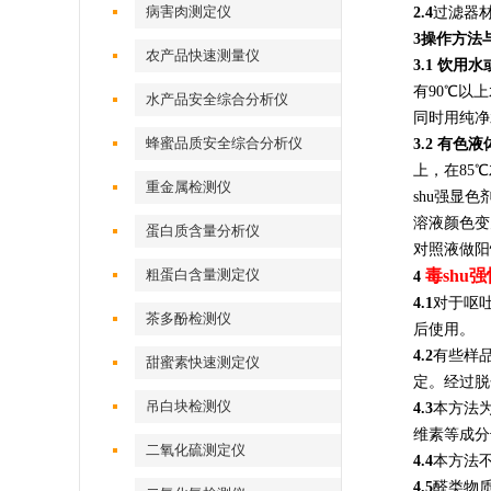
病害肉测定仪
2.4
过滤器
3操作方法
农产品快速测量仪
3.1 饮用
有90℃以
水产品安全综合分析仪
同时用纯净
蜂蜜品质安全综合分析仪
3.2 有
上，在85
重金属检测仪
shu强显
溶液颜色变
蛋白质含量分析仪
对照液做阳
粗蛋白含量测定仪
毒shu
4
4.1
对于呕
茶多酚检测仪
后使用。
4.2
有些样
甜蜜素快速测定仪
定。经过脱
吊白块检测仪
4.3
本方法
维素等成分
二氧化硫测定仪
4.4
本方法
4.5
醛类物质