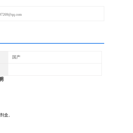
残留物中毒shu强的快速检测。
69@qq.com
国产
明
剂盒。