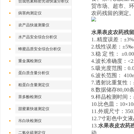
合成色素精密光谱快速分析仪
贸市场、超市、
农药残留的测定
病害肉测定仪
农产品快速测量仪
水果表皮农药残
水产品安全综合分析仪
1..精度误差：±3%
2.线性误差：±5‰
蜂蜜品质安全综合分析仪
3.稳 定 性： ±0.00
4.波长准确度：<2.
重金属检测仪
5.吸光度范围：0.00
蛋白质含量分析仪
6.波长范围： 410n
7.透射比重复性：
粗蛋白含量测定仪
8.数据储存80,00
9.样品检测时间：
茶多酚检测仪
10.比色皿：10×
甜蜜素快速测定仪
11.外观尺寸：350X
12.7寸彩色中
吊白块检测仪
13.
水果表皮农药
动，
二氧化硫测定仪