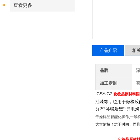
查看更多
产品介绍
相
品牌
深
加工定制
CSY-G2
化妆品原材料固
油漆等，也用于做橡胶的
分有“补强炭黑”“导电炭
干燥样品
智能化操作
,
一般
大大缩短了烘干时间，而
化妆品原材