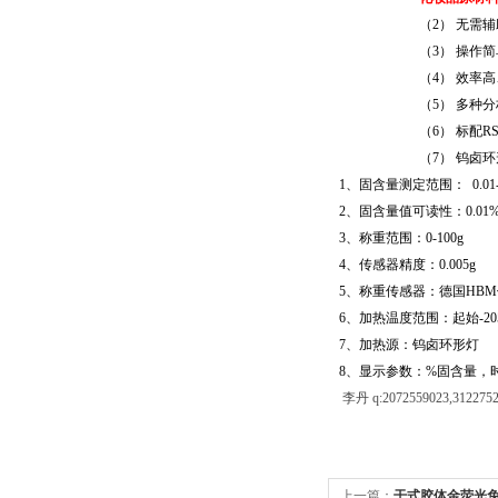
（2） 无需
（3）
操作简
（4）
效率高
（5）
多种分
（6）
标配
RS
（7）
钨卤
环
1
、固含量测定范围：
0.01
2
、固含量值可读性：
0.01
3
、称重范围：
0-100g
4
、传感器精度：
0.0
05
g
5
、称重传感器：
德国
HBM
6
、加热温度范围：起始
-20
7
、加热源：钨卤
环形灯
8
、显示参数：
%固含量，
李丹 q:2072559023,312275
上一篇：
干式胶体金荧光