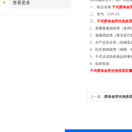
OEM项目合作）用户可以
查看更多
一﹑机台名称:
干式胶体金
二、型号：CSY-JA
三、
干式胶体金荧光免疫
1、真菌毒素残留类（食用油
2、激素残留类（莱克多巴
3、水产品安全类（呋喃妥
4、抗生素残留类（磺胺、
5、干式法试纸条食品有毒
6、临床疾病
干式胶体金荧光免疫层定
上一篇：
胶体金荧光免疫