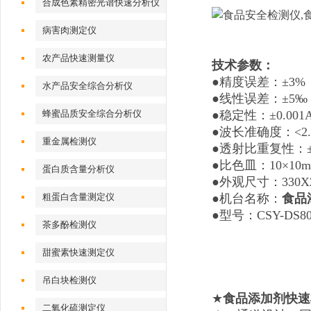
合成色素精密光谱快速分析仪
病害肉测定仪
农产品快速测量仪
技术参数：
●精度误差：±3%
水产品安全综合分析仪
●线性误差：±5‰
蜂蜜品质安全综合分析仪
●稳定性：±0.001A
●波长准确度：<2.
重金属检测仪
●透射比重复性：±
●比色皿：10×1
蛋白质含量分析仪
●外观尺寸：3
3
0X
粗蛋白含量测定仪
●机台名称：
食品
●型号：CSY-DS80
茶多酚检测仪
甜蜜素快速测定仪
吊白块检测仪
★
食品添加剂快速
二氧化硫测定仪