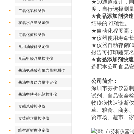
★
10
通道设计，
度，自行选择测
二氧化氯检测仪
★
食品添加剂快速
双氧水含量测试仪
结果的
准确性。
★自动化程度高
过氧化值检测仪
★仪器使用寿命长
★仪器自动存储8
食用油酸价测定仪
报告可打印蔬菜
食品甲醛含量检测仪
★
食品添加剂快速
选配本公司食品
酱油氨基酸态氮含量检测仪
公司简介：
酱油中食盐含量测定仪
深圳市芬析仪器
酱油中铁强化剂检测仪
试剂、食品安全
物疫病快速诊断
食醋总酸检测仪
草、粮食、商务、
贸市场、超市、
食盐碘含量检测仪
蜂蜜新鲜度测定仪