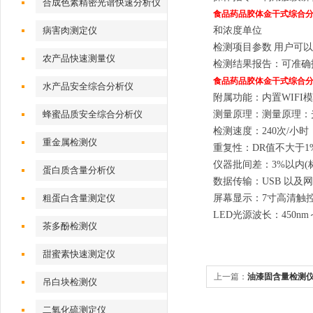
合成色素精密光谱快速分析仪
食品药品胶体金干式综合
病害肉测定仪
和浓度单位
检测项目参数
用户可以
农产品快速测量仪
检测结果报告：可准确
食品药品胶体金干式综合
水产品安全综合分析仪
附属功能：内置WIFI
蜂蜜品质安全综合分析仪
测量原理：测量原理：
检测速度：240次/小时
重金属检测仪
重复性：DR值不大于1%
仪器批间差：3%以内(
蛋白质含量分析仪
数据传输：USB 以及
粗蛋白含量测定仪
屏幕显示：7寸高清触
LED光源波长：450nm～
茶多酚检测仪
甜蜜素快速测定仪
上一篇：
油漆固含量检测
吊白块检测仪
二氧化硫测定仪