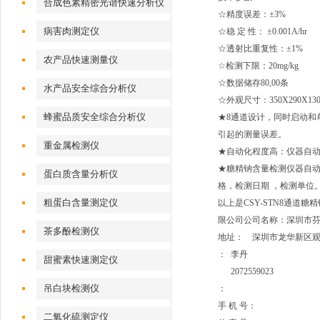
合成色素精密光谱快速分析仪
☆精度误差：±3%
病害肉测定仪
☆稳 定 性： ±0.001A/hr
☆透射比重复性：±1%
农产品快速测量仪
☆
检测下限：20mg/kg
☆数据储存80,00条
水产品安全综合分析仪
☆外观尺寸：350X290X130
蜂蜜品质安全综合分析仪
★8通道设计，同时启动和
引起的测量误差。
重金属检测仪
★自动化程度高：仪器自
★糖精钠含量检测仪器自动
蛋白质含量分析仪
格，检测日期 ，检测单位
粗蛋白含量测定仪
以上是CSY-STN8通道
限公司公司名称：深圳市
茶多酚检测仪
地址： 深圳市龙华新区观
： 李丹
甜蜜素快速测定仪
2072559023
吊白块检测仪
：
手 机 号：
二氧化硫测定仪