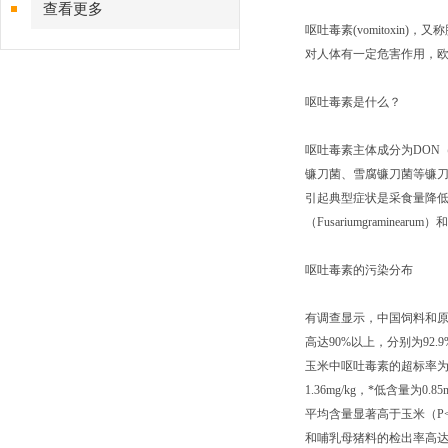
查看更多
呕吐毒素(vomitoxin
对人体有一定危害作用，
呕吐毒素是什么？
呕吐毒素主体成分为DON（
镰刀菌、雪腐镰刀菌等镰刀
引起典型症状是采食量降低
（Fusariumgraminea
呕吐毒素的污染分布
有调查显示，中国饲料和原
高达90%以上，分别为92.
玉米中呕吐毒素的超标率为57
1.36mg/kg，*低含量为
平均含量显著高于玉米（P<
和哺乳母猪料的检出率高达*