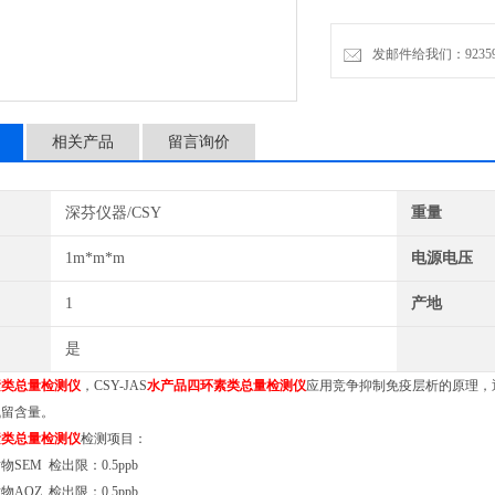
发邮件给我们：9235972
相关产品
留言询价
深芬仪器/CSY
重量
1m*m*m
电源电压
1
产地
是
素类总量检测仪
，CSY-JAS
水产品四环素类总量检测仪
应用竞争抑制免疫层析的原理，
残留含量。
素类总量检测仪
检测项目：
SEM 检出限：0.5ppb
AOZ 检出限：0.5ppb