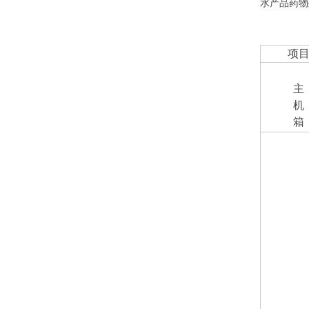
水产品药物
项
主
机
箱