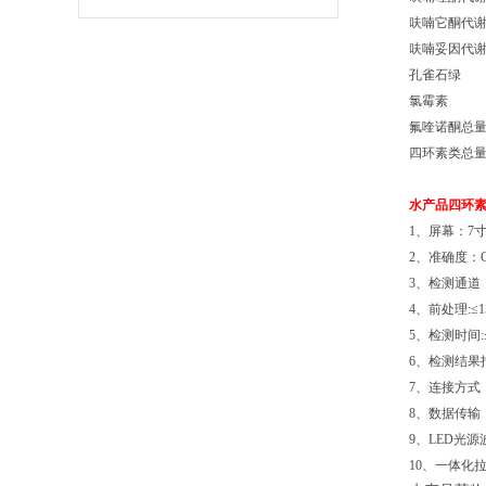
呋喃它酮代谢物
呋喃妥因代谢物
孔雀石绿 
氯霉素 检
氟喹诺酮总量 
四环素类总量 
水产品四环
1、屏幕：7
2、准确度：C
3、检测通道
4、前处理:≤
5、检测时间:≤
6、检测结
7、连接方式
8、数据传输：
9、LED光源波
10、一体化