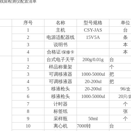
残留检测仪配置清单
目
序号
名称
型号规格
单位
1
主机
CSY-JAS
台
2
电源
适配器
线
15V5A
条
3
说明书
本
4
合格证
本
/
保修卡
1
台式
电子天平
2
00g/0.01g
台
2
样品称量架
个
3
可调移液器
1000-5000ul
把
4
可调移液器
20-200ul
把
5
移液
枪头
20-200ul
96/
盒
6
移液
枪头
1000-5000ul
20
只
/
7
计时器
个
8
标签纸
张
9
采样瓶
50ml
个
10
离心机
7000转
台