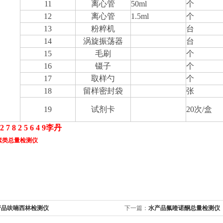
11
离心管
50ml
个
12
离心管
1.5ml
个
13
粉粹机
台
14
涡旋振荡器
台
15
毛刷
个
16
镊子
个
17
取样勺
个
18
留样密封袋
张
19
试剂卡
20次/盒
2 7 8 2 5 6 4 9李丹
素类总量检测仪
产品呋喃西林检测仪
下一篇：
水产品氟喹诺酮总量检测仪