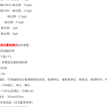
AMOZ 检出限：0.5ppb
AHD 检出限：0.5ppb
检出限：0.5ppb
出限：0.5ppb
检出限：1ppb
检出限：5ppb
素类总量检测仪
技术参数：
寸高清触控屏
V值≤1%
：单通道定量检测结果
15分钟
10s
果报告：可准确报告出被测物质的浓度、检测单位、被检查单位、检验员、检测时间；
：USB接口，串口，网口
USB 以及网口（升级wifi）
长：365nm/610nm
拉杆箱包装（详见配置清单）