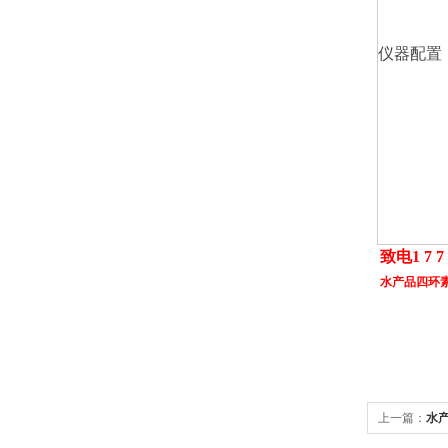
仪器配置
致电1 7 7 
水产品四环
上一篇：
水