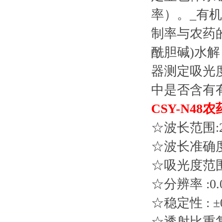
率）。_有
制率与农药
酰胆碱)水
器测定吸光
中是否含有
CSY-N48
☆波长范围:20
☆波长准确度:
☆吸光度范围: 
☆分辨率 :0.0
☆稳定性 : ±0
☆透射比重复性