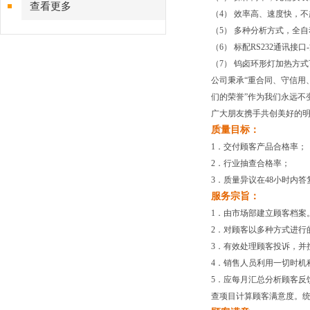
查看更多
（4） 效率高、速度快，不
（5） 多种分析方式，全
（6） 标配RS232通讯接
（7） 钨卤环形灯加热方
公司秉承“重合同、守信用
们的荣誉”作为我们永远不
广大朋友携手共创美好的
质量目标：
1．交付顾客产品合格率；
2．行业抽查合格率；
3．质量异议在48小时内
服务宗旨：
1．由市场部建立顾客档案
2．对顾客以多种方式进行
3．有效处理顾客投诉，并
4．销售人员利用一切时机
5．应每月汇总分析顾客反
查项目计算顾客满意度。