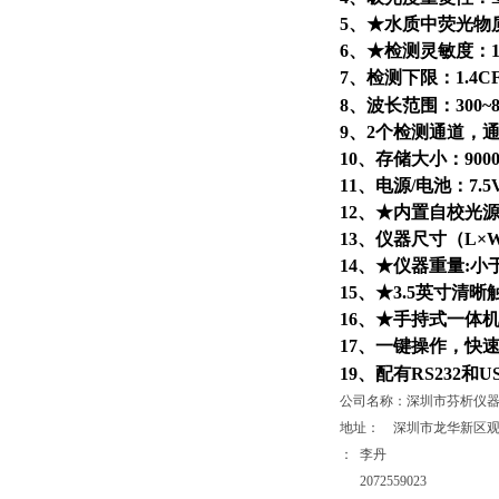
5、★水质中荧光物质
6、★检测灵敏度：1X10
7、检测下限：1.4C
8、波长范围：300
9、2个检测通道，
10、存储大小：90
11、电源/电池：7
12、★内置自校光
13、仪器尺寸（L×W×
14、★仪器重量:小于
15、★3.5英寸清
16、★手持式一体
17、一键操作，快
19、配有RS232
公司名称：深圳市芬析仪
地址： 深圳市龙华新区观
： 李
2072559023