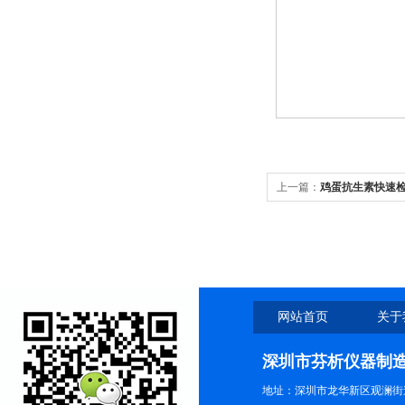
上一篇：
鸡蛋抗生素快速
网站首页
关于
深圳市芬析仪器制
地址：深圳市龙华新区观澜街