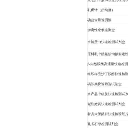
液态奶中掺加铵盐的检测
乳稠计（奶纯度）
碘盐含量速测液
游离性余氯速测盒
水解蛋白快速检测试剂盒
原料乳中硫氰酸钠掺假定
β-内酰胺酶高通量快速检
组织样品沙丁胺醇快速检
磺胺类快速筛选试剂盒
水产品中组胺快速检测试
碱性嫩黄快速检测试剂盒
餐具大肠菌群快速检验纸
孔雀石绿检测试剂盒