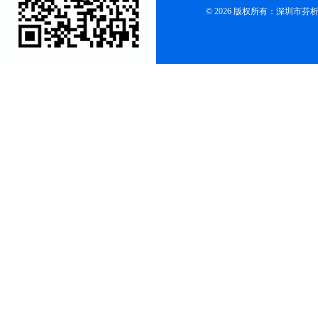
© 2026 版权所有：深圳市