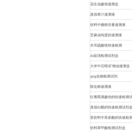
花生油掺假速测盒
真假果汁速测液
饮料中糖精含量速测液
芝麻油纯度的速测液
木耳硫酸镁快速检测
du鼠强检测试剂盒
大米中石蜡/矿物油速测盒
qing化物检测试剂
陈化粮速测液
红葡萄酒掺伪的快速检测
真假白醋的快速检测试剂
茶饮料中茶多酚的快速检
饮料苯甲酸检测试剂盒