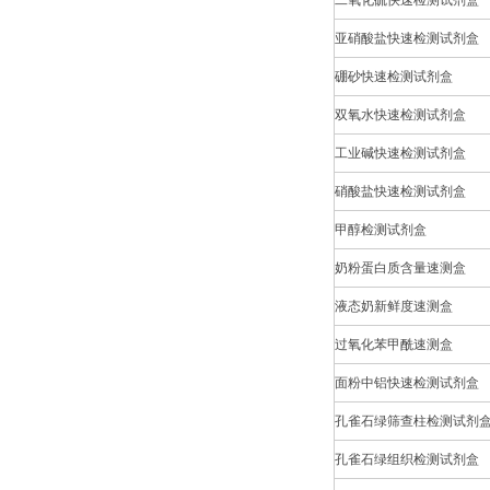
二氧化硫快速检测试剂盒
亚硝酸盐快速检测试剂盒
硼砂快速检测试剂盒
双氧水快速检测试剂盒
工业碱快速检测试剂盒
硝酸盐快速检测试剂盒
甲醇检测试剂盒
奶粉蛋白质含量速测盒
液态奶新鲜度速测盒
过氧化苯甲酰速测盒
面粉中铝快速检测试剂盒
孔雀石绿筛查柱检测试剂
孔雀石绿组织检测试剂盒