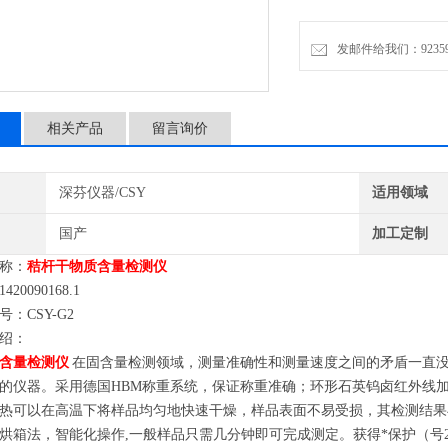
三、产品型号：CSY-G2
发邮件给我们：9235972
四、产品介绍：
秸杆干物质含量检测仪 在
相关产品
留言询价
针对这一现状提供一种有烘
证称重准确；环形石英钨卤
红外线加热可以
深芬仪器/CSY
适用领域
国产
加工定制
称：
秸杆
干物质含量检测仪
20090168.1
：CSY-G2
绍：
含量检测仪
在固含量检测领域，测量准确性和测量速度之间的矛盾一直
的仪器。采用德国HBM称重系统，保证称重准确；环形石英钨卤红外线
热可以在高温下将样品均匀地快速干燥，样品表面不易受损，其检测结果
烘箱法，智能化操作,一般样品只需几分钟即可完成测定。获得*保护（号2014