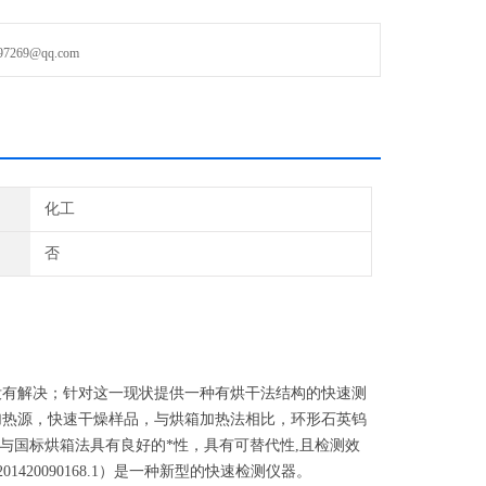
69@qq.com
固含量检测领域，测量准确性和测量速度之间的矛盾一直没有解决；
干法结构的快速测定固含量值的仪器。采用德国HBM称重系统，保
红外线加热源，快速干燥样品，与烘箱加热法相比，环形石英钨卤
化工
否
没有解决；针对这一现状提供一种有烘干法结构的快速测
加热源，快速干燥样品，与烘箱加热法相比，环形石英钨
与国标烘箱法具有良好的*性，具有可替代性,且检测效
20090168.1）是一种新型的快速检测仪器。