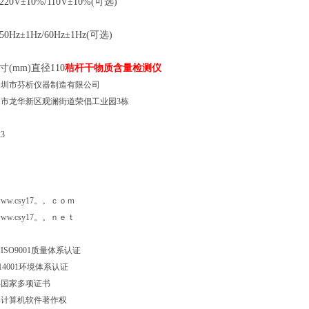
20V±10%/110V±10%(可选)
Hz±1Hz/60Hz±1Hz(可选)
寸(mm)直径110
秸杆
干物质含量检测仪
深圳市芬析仪器制造有限公司
市龙华新区观澜街道荣倡工业园3栋
3
真 号：
/www.csy17。。ｃｏｍ
://www.csy17。。ｎｅｔ
SO9001质量体系认证
SO14001环境体系认证
得国家多项证书
得计算机软件著作权