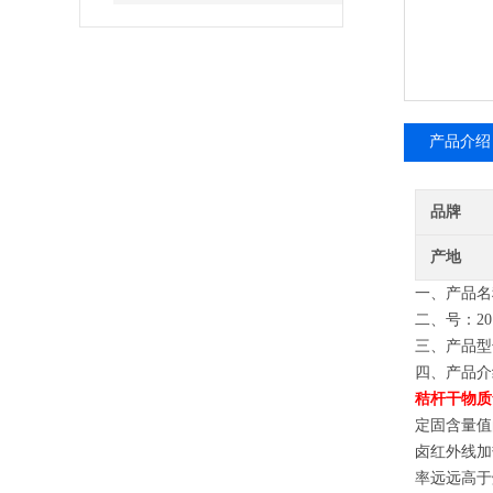
产品介绍
品牌
产地
一、产品名
二、号：2014
三、产品型号
四、产品介
秸杆
干物质
定固含量值
卤红外线加
率远远高于