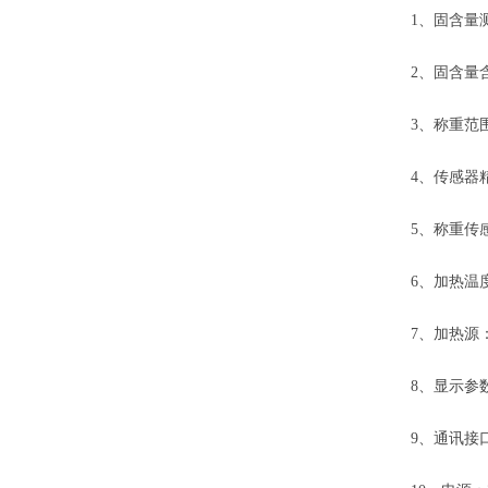
1、固含量测
2、固含量含
3、称重范围：
4、传感器精
5、称重传
6、加热温度
7、加热源
8、显示参
9、通讯接