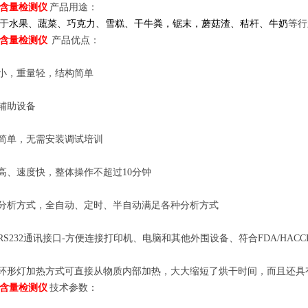
含量检测仪
产品用途：
于
水果、蔬菜、巧克力、雪糕、干牛粪，锯末，蘑菇渣
、
秸杆
、
牛奶
等行
含量检测仪
产品优点：
积小，重量轻，结构简单
需辅助设备
作简单，无需安装调试培训
率高、速度快，整体操作不超过10分钟
种分析方式，全自动、定时、半自动满足各种分析方式
配RS232通讯接口-方便连接打印机、电脑和其他外围设备、符合FDA/HAC
卤环形灯加热方式可直接从物质内部加热，大大缩短了烘干时间，而且还
含量检测仪
技术参数：