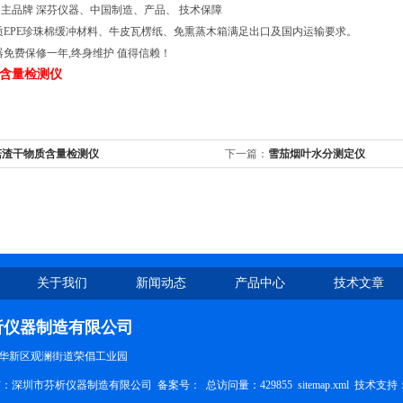
主品牌 深芬仪器、中国制造、产品、 技术保障
质EPE珍珠棉缓冲材料、牛皮瓦楞纸、免熏蒸木箱满足出口及国内运输要求。
器免费保修一年,终身维护 值得信赖！
含量检测仪
菇渣干物质含量检测仪
下一篇：
雪茄烟叶水分测定仪
关于我们
新闻动态
产品中心
技术文章
析仪器制造有限公司
华新区观澜街道荣倡工业园
权所有：深圳市芬析仪器制造有限公司 备案号：
总访问量：429855
sitemap.xml
技术支持