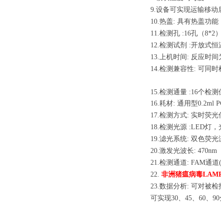
9.
设备可实现运输移动
10.
热盖: 具有热盖功能
11.检测孔 :16孔（
12.检测试剂 :开放
13.
上机时间: 反应时
14.检测兼容性: 可同
15.
检测通量 :16个检
16.
耗材: 通用型0.2ml
17.
检测方式: 实时荧
18.
检测光源 :LED灯
19.
滤光系统: 双色荧光滤光
20.
激发光波长: 470nm
21.检测通道: FAM通道(4
22.
非洲猪瘟病毒LAM
23.
数据分析: 可对被
可实现30、45、60