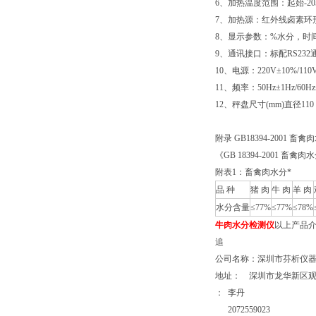
6、加热温度范围：起始-20
7、加热源：红外线卤素环
8、显示参数：%水分，时
9、通讯接口：标配RS23
10、电源：220V±10%/110
11、频率：50Hz±1Hz/60Hz
12、秤盘尺寸(mm)直径110
附录 GB18394-2001 畜禽
《GB 18394-2001
附表1：畜禽肉水分*
品 种
猪 肉
牛 肉
羊 肉
水分含量
≤77%
≤77%
≤78%
牛肉
水分检测仪
以上产品介
追
公司名称：深圳市芬析仪
地址： 深圳市龙华新区观
： 李丹
2072559023