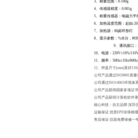
3
、称重范围：
0-
10
0g
4
、传感器精度：
0.001g
5
、称重传感器：电磁力平
6
、加热温度范围：起始
-20
7
、加热源：钨卤
环形灯
8
、显示参数：
%
水分，时
9
、通讯接口：
1
0
、电源：
220V
±
10%/110
1
1
、频率：
50Hz
±
1Hz/60Hz
12、秤盘尺寸(mm)直径110
公司产品通过ISO9001质
公司通过ISO1400
公司产品获得国家多项证
公司产品获得计算机软件
核心科技：自主品牌 深芬
运输保证:优质EPE珍珠
售后保证:仪器免费保修一年