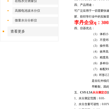
在线水分测量仪
四、产品用途：
高频电池波水分仪
可广泛应用于一切需要快
胶、纺织等行业中的实验
微量水分分析仪
李丹企业q：3003
四、仪器优点：
查看更多
（1）
体积小
（2）
不受环
（3）
操作简
（4）
效率高
（5）
精度高
（6）
多种分
（7）
标配
RS
（8）
环形
石
是在红外线
早断裂。因
五、
CSY-
L5A
水分测定仪
1
、水分测定范围：
0.01-
2
、水分含量可读性：
0.01