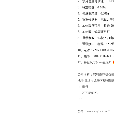
2
、水分含量可读性：
0.01
3
、称重范围：
0-
10
0g
4
、传感器精度：
0.001g
5
、称重传感器：电磁力平
6
、加热温度范围：起始
-20
7
、加热源：钨卤
环形灯
8
、显示参数：
%
水分，时
9
、通讯接口：标配
RS232
1
0
、电源：
220V
±
10%/110
1
1
、频率：
50Hz
±
1Hz/60Hz
12、秤盘尺寸(mm)直径110
公司名称：深圳市芬析仪
地址:深圳市龙华区观澜街道
： 李丹
2072559023
：/
公司：www.csy1