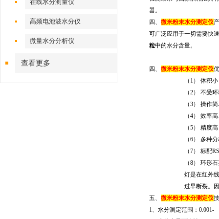
在线水分测量仪
器。
高频电池波水分仪
四、
微米粉末水分测定仪
可广泛应用于一切需要快
微量水分分析仪
粒
中的水分含量。
查看更多
四、
微米粉末水分测定仪
（1）
体积小
（2）
不受环
（3）
操作简
（4）
效率高
（5）
精度高
（6）
多种分
（7）
标配
RS
（8）
环形
石
灯是在红外
过早断裂。
五、
微米粉末水分测定仪
1
、水分测定范围：
0.0
0
1-