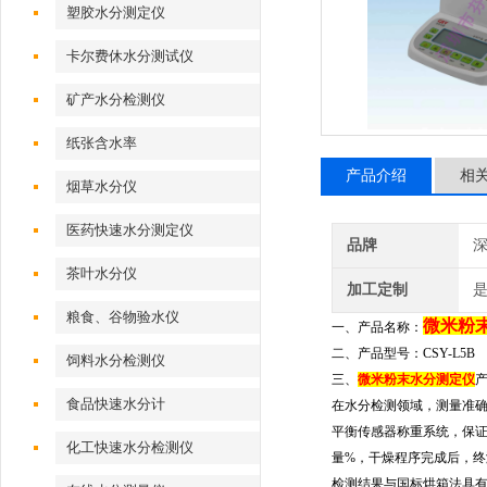
塑胶水分测定仪
卡尔费休水分测试仪
矿产水分检测仪
纸张含水率
产品介绍
相
烟草水分仪
医药快速水分测定仪
品牌
深
茶叶水分仪
加工定制
粮食、谷物验水仪
微米粉
一、产品名称：
二、产品型号：
CSY-L5
B
饲料水分检测仪
三、
微米粉末水分测定仪
食品快速水分计
在水分检测领域，测量准
平衡传感器
称重系统，保
化工快速水分检测仪
量
%
，干燥程序完成后，终
检测结果与国标烘箱法具有