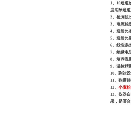
1
、10通
度消除通道
2
、检测波长
3
、电流稳定性
4
、透射比准
5
、透射比重
6
、线性误差
7
、绝缘电阻
8
、培养温
9
、温控精度
10
、到达设
11
、数据接
12、
小麦粉
13
、仪器自
果，是否合