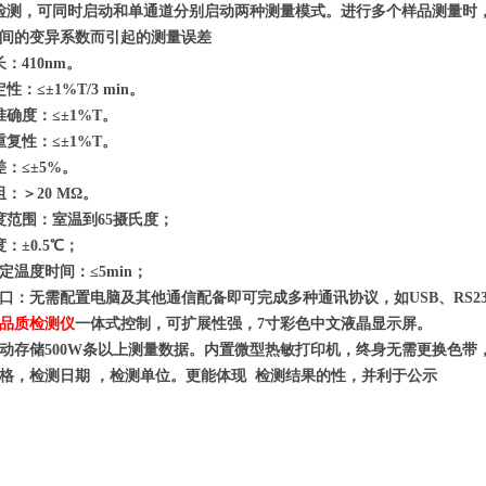
道检测，可同时启动和单通道分别启动两种测量模式。进行多个样品测量时
间的变异系数而引起的测量误差
：410nm。
：≤±1%T/3 min。
确度：≤±1%T。
复性：≤±1%T。
：≤±5%。
：＞20 MΩ。
度范围：室温到65摄氏度；
：±0.5℃；
定温度时间：≤5min；
口：无需配置电脑及其他通信配备即可完成多种通讯协议，如USB、RS23
品质检测仪
一体式控制，可扩展性强，7寸彩色中文液晶显示屏。
动存储500W条以上测量数据。内置微型热敏打印机，终身无需更换色带
格，检测日期 ，检测单位。更能体现 检测结果的性，并利于公示