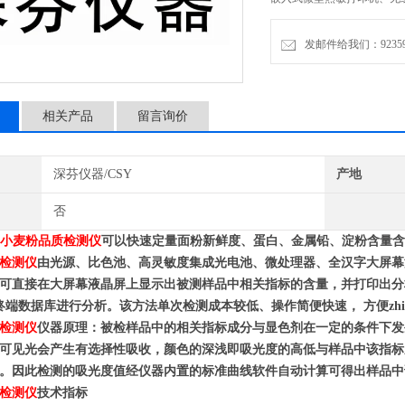
样品中相关指标的含量，并
息系统"终端数据库进行分
发邮件给我们：9235972
相关产品
留言询价
深芬仪器/CSY
产地
否
小麦粉品质检测仪
可以快速定量面粉新鲜度、蛋白、金属铅、淀粉含量含
检测仪
由光源、比色池、高灵敏度集成光电池、微处理器、全汉字大屏幕
可直接在大屏幕液晶屏上显示出被测样品中相关指标的含量，并打印出分
终端数据库进行分析。该方法单次检测成本较低、操作简便快速， 方便z
检测仪
仪器原理：被检样品中的相关指标成分与显色剂在一定的条件下发
可见光会产生有选择性吸收，颜色的深浅即吸光度的高低与样品中该指标
。因此检测的吸光度值经仪器内置的标准曲线软件自动计算可得出样品中
检测仪
技术指标