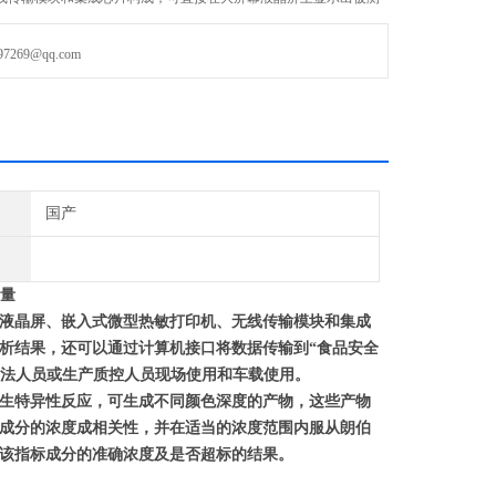
打印出分析结果，还可以通过计算机接口将数据传输到“食品安全信
析。该方法单次检测成本较低、操作简便快速
69@qq.com
国产
量
液晶屏、嵌入式微型热敏打印机、无线传输模块和集成
析结果，还可以通过计算机接口将数据传输到“食品安全
hi法人员或生产质控人员现场使用和车载使用。
生特异性反应，可生成不同颜色深度的产物，这些产物
成分的浓度成相关性，并在适当的浓度范围内服从朗伯
该指标成分的准确浓度及是否超标的结果。