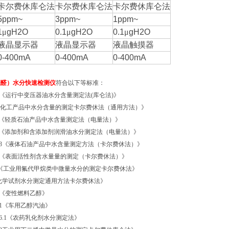
卡尔费休库仑法
卡尔费休库仑法
卡尔费休库仑法
5ppm~
3ppm~
1ppm~
1
μ
gH2O
0.1
μ
gH2O
0.1
μ
gH2O
液晶显示器
液晶显示器
液晶触摸器
0-400mA
0-400mA
0-400mA
糠醛）水分快速检测仪
符合以下等标准：
600《运行中变压器油水分含量测定法(库仑法)》
83《化工产品中水分含量的测定卡尔费休法（通用方法）》
0246《轻质石油产品中水含量测定法（电量法）》
0255《添加剂和含添加剂润滑油水分测定法（电量法）》
11133《液体石油产品中水含量测定方法（卡尔费休法）》
7380《表面活性剂含水量量的测定（卡尔费休法）》
670《工业用氟代甲烷类中微量水分的测定卡尔费休法》
606化学试剂水分测定通用方法卡尔费休法》
350《变性燃料乙醇》
8351《车用乙醇汽油》
3776.1《农药乳化剂水分测定法》