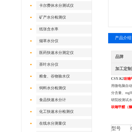
卡尔费休水分测试仪
矿产水分检测仪
纸张含水率
产品介绍
烟草水分仪
医药快速水分测定仪
品牌
茶叶水分仪
加工定制
粮食、谷物验水仪
CSY-K2
呋喃
用微电脑自
饲料水分检测仪
分含量、mgH
食品快速水分计
研院校测试
呋喃甲醛（
化工快速水分检测仪
在线水分测量仪
型号