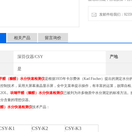
测仪已被列为许多物质中水
发邮件给我们：9235972
相关产品
留言询价
深芬仪器/CSY
产地
是
甲醛（糠醛）水分快速检测仪
是根据1935年卡尔费休（Karl Fischer）提出的测
动控制技术，采用大屏幕液晶显示屏，全中文菜单提示操作，有丰富的运算，故障自检
2OL。
呋喃甲醛（糠醛）水分快速检测仪
已被列为许多物质中水分测定的标准方法。
水分含量的理想仪器。
糠醛）水分快速检测仪
技术产品：
CSY-K1
CSY-K2
CSY-K3