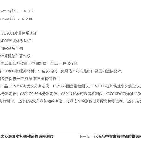
真 号：
/www.csy17。。ｎｅｔ
/www.csy17。。ｃｏｍ
过ISO9001质量体系认证
SO14001环境体系认证
得国家多项证书
得计算机软件著作权
主品牌 深芬仪器、中国制造、产品、 技术保障
质EPE珍珠棉缓冲材料、牛皮瓦楞纸、免熏蒸木箱满足出口及国内运输要求。
器免费保修一年,终身维护 值得信赖！
品：CSY-R肉类水分测定仪、CSY-G5固含量检测仪、CSY-H5红外快速水分测定仪、
分测定仪、CSY-Z在线水分测定仪、CSY-N16农药残留检测仪、CSY-SDC煎炸油品
菌毒素检测仪、CSY-E96水产品药物检测仪、食品安全检测仪以及配套检测试剂、CSY
生素及激素类药物残留快速检测仪
下一篇：
化妆品中有毒有害物质快速