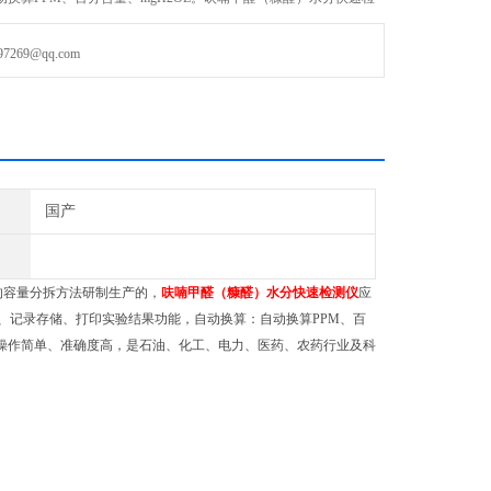
分测定的标准方
69@qq.com
国产
定水分的容量分拆方法研制生产的，
呋喃甲醛（糠醛）水分快速检测仪
应
、记录存储、打印实验结果功能，自动换算：自动换算PPM、百
操作简单、准确度高，是石油、化工、电力、医药、农药行业及科