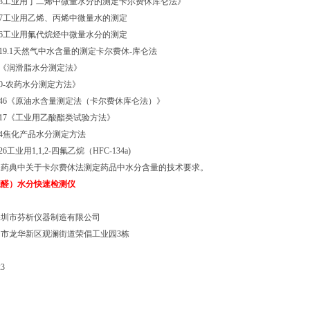
T6023工业用丁二烯中微量水分的测定卡尔费休库仑法》
3727工业用乙烯、丙烯中微量水的测定
7376工业用氟代烷烃中微量水分的测定
18619.1天然气中水含量的测定卡尔费休-库仑法
512《润滑脂水分测定法》
1600-农药水分测定方法》
11146《原油水含量测定法（卡尔费休库仑法）》
12717《工业用乙酸酯类试验方法》
5074焦化产品水分测定方法
826工业用1,1,2-四氟乙烷（HFC-134a)
家药典中关于卡尔费休法测定药品中水分含量的技术要求。
糠醛）水分快速检测仪
深圳市芬析仪器制造有限公司
市龙华新区观澜街道荣倡工业园3栋
 李丹
3
号：