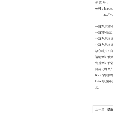
传 
公司：http:/
http:/
公司产品通
公司通过I
公司产品获
公司产品获
核心科技：自
运输保证:优
售后保证:仪
目前公司生产产
K5卡尔费休水
E96ZJ真
盒。
上一篇：
抗