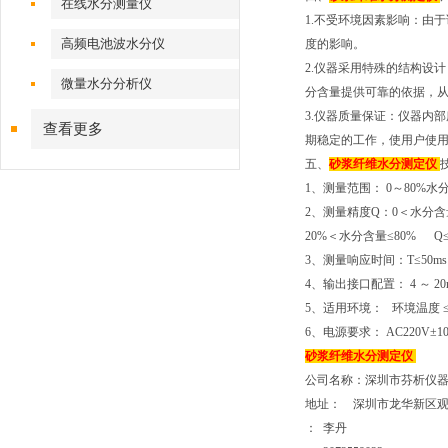
在线水分测量仪
1.不受环境因素影响：由
高频电池波水分仪
度的影响。
2.仪器采用特殊的结构设
微量水分分析仪
分含量提供可靠的依据，
3.仪器质量保证：仪器内
查看更多
期稳定的工作，使用户使
五、
砂浆纤维
水分测定仪
1、测量范围： 0～80%水
2、测量精度Q：0＜水分含量
20%＜水分含量≤80% Q≤
3、测量响应时间：T≤50ms
4、输出接口配置： 4 ～ 
5、适用环境： 环境温度 ≤ 
6、电源要求： AC220V±
砂浆纤维
水分测定仪
公司名称：深圳市芬析仪
地址： 深圳市龙华新区观
： 李丹